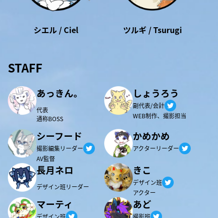
シエル / Ciel
ツルギ / Tsurugi
STAFF
あっきん。
しょうろう
Twitter
副代表/会計
代表
WEB制作、撮影担当
通称BOSS
シーフード
かめかめ
Twitter
Twitter
撮影編集リーダー
アクターリーダー
AV監督
長月ネロ
きこ
Twitter
デザイン班
デザイン班リーダー
アクター
マーティ
あど
Twitter
Twitter
デザイン班
撮影班