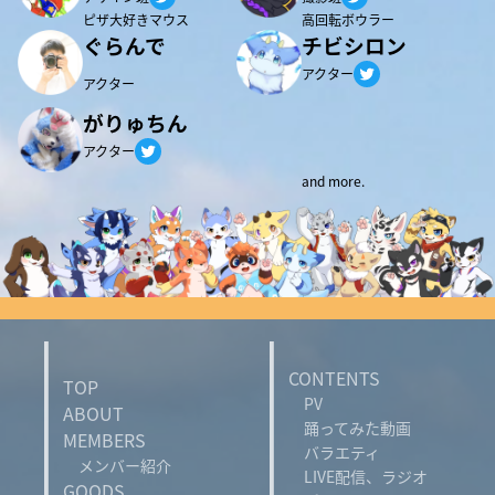
ピザ大好きマウス
高回転ボウラー
ぐらんで
チビシロン
Twitter
アクター
アクター
がりゅちん
Twitter
アクター
and more.
CONTENTS
TOP
PV
ABOUT
踊ってみた動画
MEMBERS
バラエティ
メンバー紹介
LIVE配信、ラジオ
GOODS