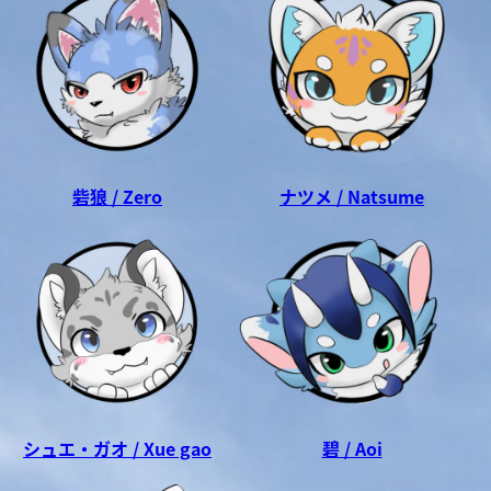
砦狼 / Zero
ナツメ / Natsume
シュエ・ガオ / Xue gao
碧 / Aoi