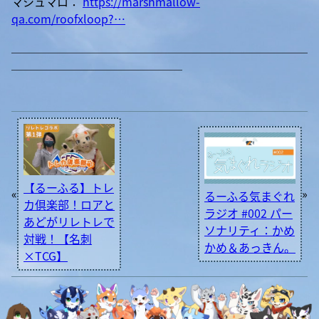
マシュマロ：
https://marshmallow-
qa.com/roofxloop?…
＿＿＿＿＿＿＿＿＿＿＿＿＿＿＿＿＿＿＿＿＿＿＿＿＿＿
＿＿＿＿＿＿＿＿＿＿＿＿＿＿＿
【るーふる】トレ
«
»
るーふる気まぐれ
カ倶楽部！ロアと
ラジオ #002 パー
あどがリレトレで
ソナリティ：かめ
対戦！【名刺
かめ＆あっきん。
×TCG】